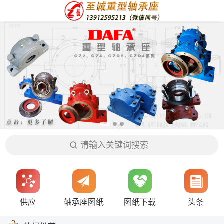
请输入关键词搜索
供应
轴承座图纸
图纸下载
头条